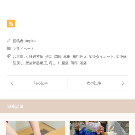
投稿者:
kapiria
プライベート
お尻痛い
,
妊婦整体
,
妊活
,
岡崎
,
幸田
,
無料託児
,
産後ダイエット
,
産後体
型戻し
,
産後骨盤矯正
,
肩こり
,
腰痛
,
蒲郡
,
頭痛
関連記事