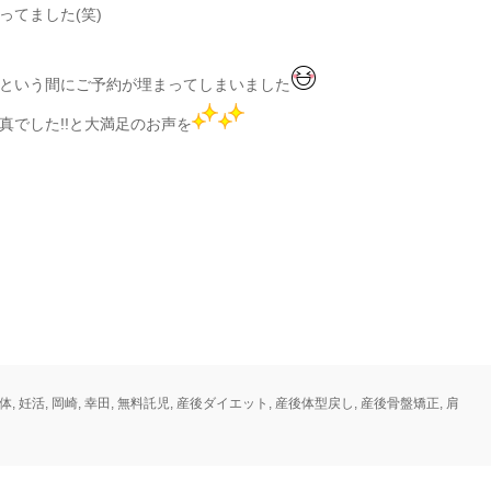
てました(笑)
という間にご予約が埋まってしまいました
でした!!と大満足のお声を
体
,
妊活
,
岡崎
,
幸田
,
無料託児
,
産後ダイエット
,
産後体型戻し
,
産後骨盤矯正
,
肩