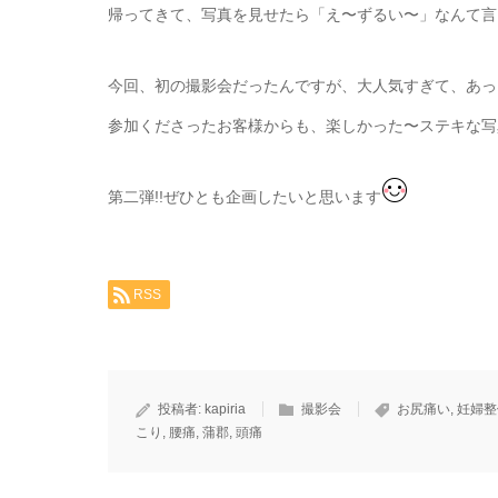
帰ってきて、写真を見せたら「え〜ずるい〜」なんて言っ
今回、初の撮影会だったんですが、大人気すぎて、あっ
参加くださったお客様からも、楽しかった〜ステキな写真
第二弾!!ぜひとも企画したいと思います
RSS
投稿者:
kapiria
撮影会
お尻痛い
,
妊婦整
こり
,
腰痛
,
蒲郡
,
頭痛