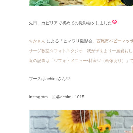
先日、カピリアで初めての撮影会をしました
ちかさん
による「ヒマワリ撮影会」
西尾市ベビーマッサー
サージ教室☆フォトスタジオ 我が子をより一層愛おしく
近の記事は「♡フォトメニュー•料金♡（画像あり）」です。a
ブースはachimiさん♡
Instagram 🆔@achimi_1015