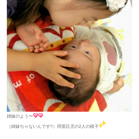
姉妹のよう〜
（姉妹ぢゃないんです!!）同室託児の2人の様子