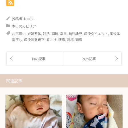
投稿者:
kapiria
本日のカピリア
お尻痛い
,
妊婦整体
,
妊活
,
岡崎
,
幸田
,
無料託児
,
産後ダイエット
,
産後体
型戻し
,
産後骨盤矯正
,
肩こり
,
腰痛
,
蒲郡
,
頭痛
関連記事