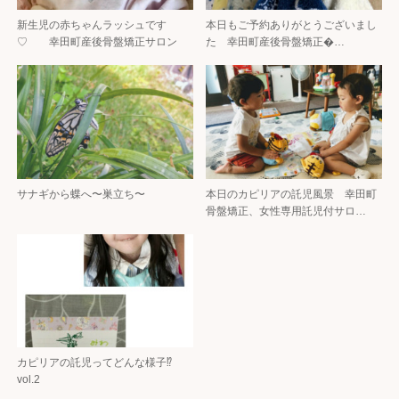
新生児の赤ちゃんラッシュです
本日もご予約ありがとうございまし
♡ 幸田町産後骨盤矯正サロン
た 幸田町産後骨盤矯正�…
サナギから蝶へ〜巣立ち〜
本日のカピリアの託児風景 幸田町
骨盤矯正、女性専用託児付サロ…
カピリアの託児ってどんな様子⁉
vol.2